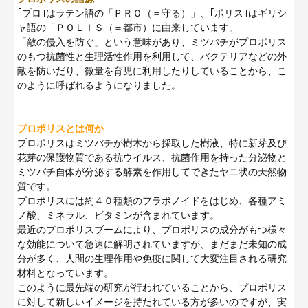
｢プロ｣はラテン語の「ＰＲＯ（＝守る）」、｢ポリス｣はギリシ
ャ語の「ＰＯＬＩＳ（＝都市）に由来しています。
「敵の侵入を防ぐ」という意味があり、ミツバチがプロポリス
のもつ抗菌性と生理活性作用を利用して、バクテリアなどの外
敵を防いだり、微量を育児に利用したりしていることから、こ
のように呼ばれるようになりました。
プロポリスとは何か
プロポリスはミツバチが樹木から採取した樹液、特に新芽及び
花芽の保護物質である抗ウイルス、抗菌作用を持った分泌物と
ミツバチ自体が分泌する酵素を作用してできたヤニ状の天然物
質です。
プロポリスには約４０種類のフラボノイドをはじめ、各種アミ
ノ酸、ミネラル、ビタミンが含まれています。
最近のプロポリスブームにより、プロポリスの成分がもつ様々
な効能について急速に解明されていますが、まだまだ未知の成
分が多く、人間の生理作用や免疫に関して大変注目される研究
材料となっています。
このように最先端の研究が行われていることから、プロポリス
に対して新しいイメージを持たれている方が多いのですが、実