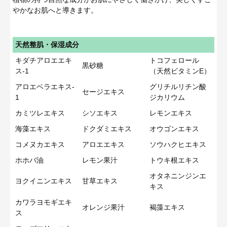
やかなお肌へと導きます。
天然整肌・保湿成分
キダチアロエエキ
トコフェロール
黒砂糖
ス-1
（天然ビタミンE）
アロエベラエキス-
グリチルリチン酸
セージエキス
1
ジカリウム
カミツレエキス
シソエキス
レモンエキス
海藻エキス
ドクダミエキス
オウゴンエキス
コメヌカエキス
アロエエキス
ソウハクヒエキス
ホホバ油
レモン果汁
トウキ根エキス
オタネニンジンエ
ヨクイニンエキス
甘草エキス
キス
カワラヨモギエキ
オレンジ果汁
褐藻エキス
ス