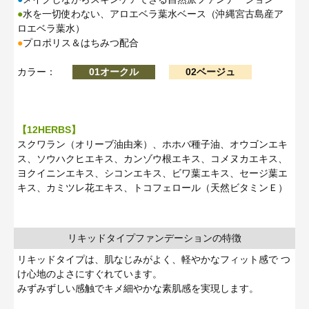
●
水を一切使わない、アロエベラ葉水ベース（沖縄宮古島産ア
ロエベラ葉水）
●
プロポリス＆はちみつ配合
カラー：
01オークル
02ベージュ
【12HERBS】
スクワラン（オリーブ油由来）、ホホバ種子油、オウゴンエキ
ス、ソウハクヒエキス、カンゾウ根エキス、コメヌカエキス、
ヨクイニンエキス、シコンエキス、ビワ葉エキス、セージ葉エ
キス、カミツレ花エキス、トコフェロール（天然ビタミンＥ）
リキッドタイプファンデーションの特徴
リキッドタイプは、肌なじみがよく、軽やかなフィット感で つ
け心地のよさにすぐれています。
みずみずしい感触でキメ細やかな素肌感を実現します。