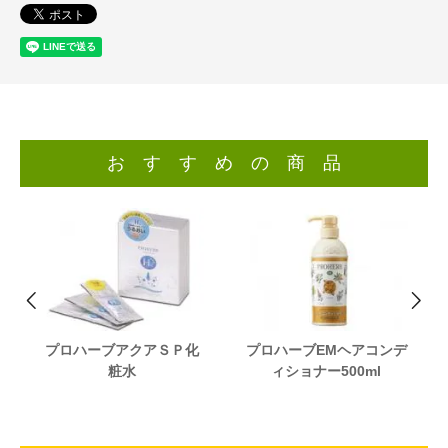
お す す め の 商 品
プロハーブアクアＳＰ化
プロハーブEMヘアコンデ
粧水
ィショナー500ml