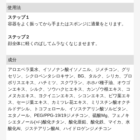
使用法
ステップ１
容器をよく振ってから手またはスポンジに適量をとります。
ステップ２
顔全体に軽くのばしてムラなくなじませます。
成分
アロエベラ葉水、イソノナン酸イソノニル、ジメチコン、グリ
セリン、シクロペンタシロキサン、BG、タルク、シリカ、プロ
ポリスエキス、ハチミツ、スクワラン、ホホバ種子油、オウゴ
ンエキス、シルク、ソウハクヒエキス、カンゾウ根エキス、コ
メヌカエキス、ヨクイニンエキス、シコンエキス、ビワ葉エキ
ス、セージ葉エキス、カミツレ花エキス、ミリスチン酸オクチ
ルドデシル、トコフェロール、イソステアリン酸ソルビタン、
エタノール、PEG/PPG-19/19ジメチコン、硫酸Mg、フェノキ
シエタノール(+/-)酸化チタン、酸化亜鉛、酸化鉄、マイカ、水
酸化Al、ジステアリン酸Al、ハイドロゲンジメチコン