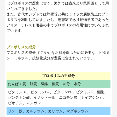
はプロポリスの歴史は古く、海外では古来より民間薬として用
いられてきました。
また、古代エジプトでは蜂蜜等と共にミイラの腐敗防止にプロ
ポリスを利用していましたし、思想家であり動物学者であった
アリストテレスも著書の中でプロポリスの有用性についてふれ
ています。
プロポリスの成分
プロポリスの成分 すこやかなお肌を保つために必要な、ビタミ
ン、ミネラル、抗酸化成分が豊富に含まれています。
プロポリスの主成分
たんぱく質、脂質、繊維、糖質、灰分、水分
ビタミンB1、ビタミンB2、ビタミンB6、ビタミンE、葉酸、
パンテトン酸、イノシトール、ニコチン酸（ナイアシン）、
ビオチン、マンガン
リン、鉄、カルシウム、カリウム、マグネシウム