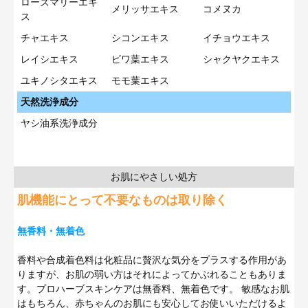
ローズマリーエキ
メリッサエキス
コメヌカ
ス
チャエキス
シコンエキス
イチョウエキス
レイシエキス
ビワ葉エキス
シャクヤクエキス
ユキノシタエキス
モモ葉エキス
天然洗浄成分
ヤシ油系洗浄成分
お肌にやさしい処方
肌機能にとって不要なものは取り除く
無香料・無着色
香料や合成着色料は化粧品に贅沢な気分をプラスする作用があ
りますが、お肌の弱い方はそれによってかぶれることもありま
す。プロハーブスキンケアは無香料、無着色です。 敏感なお肌
はもちろん、赤ちゃんのお肌にも安心してお使いいただけるよ