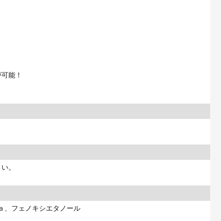
！
！
が可能！
さい。
ａ、フェノキシエタノール