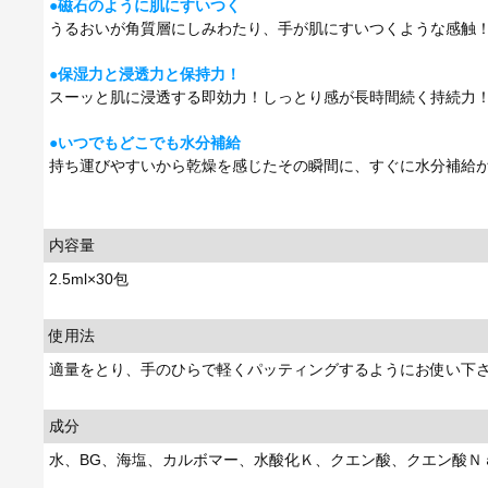
●
磁石のように肌にすいつく
うるおいが角質層にしみわたり、手が肌にすいつくような感触
●
保湿力と浸透力と保持力！
スーッと肌に浸透する即効力！しっとり感が長時間続く持続力
●
いつでもどこでも水分補給
持ち運びやすいから乾燥を感じたその瞬間に、すぐに水分補給
内容量
2.5ml×30包
使用法
適量をとり、手のひらで軽くパッティングするようにお使い下
成分
水、BG、海塩、カルボマー、水酸化Ｋ、クエン酸、クエン酸Ｎ