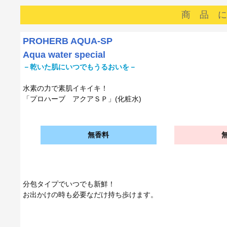
商 品 に
■
PROHERB AQUA-SP
Aqua water special
－乾いた肌にいつでもうるおいを－
水素の力で素肌イキイキ！
「プロハーブ アクアＳＰ」(化粧水)
無香料
分包タイプでいつでも新鮮！
お出かけの時も必要なだけ持ち歩けます。