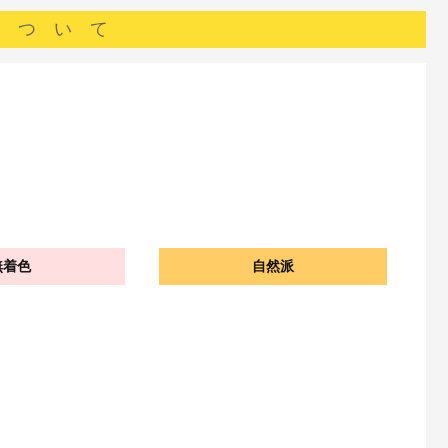
 つ い て
無着色
自然派