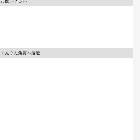
にお使い下さい
、ぐんぐん角質へ浸透