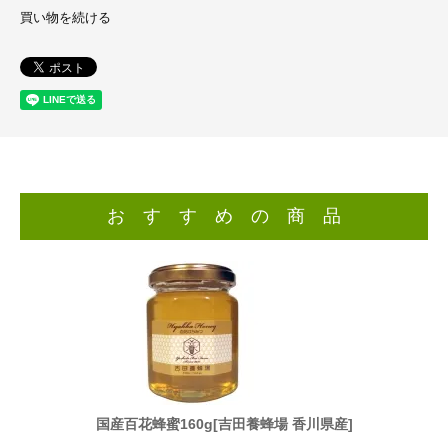
買い物を続ける
お す す め の 商 品
香川県産]
国産百花蜂蜜160g[吉田養蜂場 香川県産]
国産百花