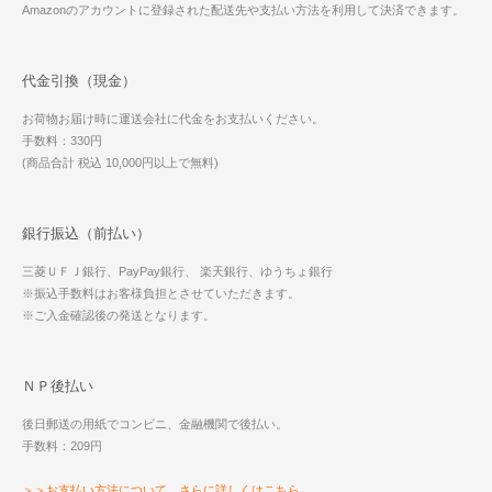
Amazonのアカウントに登録された配送先や支払い方法を利用して決済できます。
代金引換（現金）
お荷物お届け時に運送会社に代金をお支払いください。
手数料：330円
(商品合計 税込 10,000円以上で無料)
銀行振込（前払い）
三菱ＵＦＪ銀行、PayPay銀行、 楽天銀行、ゆうちょ銀行
※振込手数料はお客様負担とさせていただきます。
※ご入金確認後の発送となります。
ＮＰ後払い
後日郵送の用紙でコンビニ、金融機関で後払い。
手数料：209円
＞＞お支払い方法について、さらに詳しくはこちら