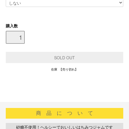
購入数
在庫 【売り切れ】
商 品 に つ い て
■
砂糖不使用！ヘルシーでおいしいはちみつジャムです