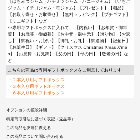
【はちみつジャム・ハチミツジャム・ハニージャム】【いちご
ジャム・イチゴジャム・苺ジャム】【プレゼント】【粗品】
【お取り寄せ・お取寄せ】【無料ラッピング】【プチギフト】
【ミニギフト】など
※専用ギフトボックスに入れて、 【内祝い】【お年賀・御年
賀】【お歳暮・御歳暮】【お中元・御中元】【贈り物】【お返
し】【御祝い・お祝い】【御礼・お礼】【御進物】【記念日】
【お誕生日】【ギフト】【クリスマス Christmas Xmas X'ma
s】【お見舞・お見舞】【父の日】【母の日】【敬老の日】な
ど
こちらの商品は専用ギフトボックスをご用意しております
・
２本入り用ギフトボックス
・
３本入り用ギフトボックス
・
６本入り用ギフトボックス
オプションの値段詳細
特定商取引法に基づく表記（返品等）
この商品を友達に教える
この商品について問い合わせる