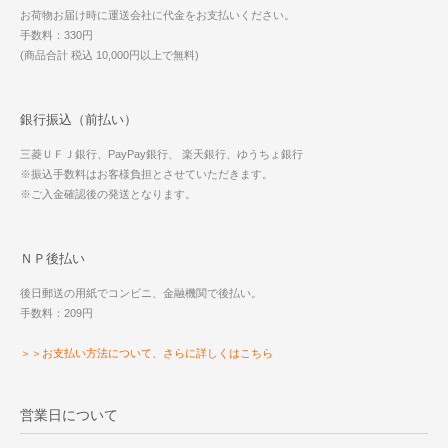
お荷物お届け時に運送会社に代金をお支払いください。
手数料：330円
(商品合計 税込 10,000円以上で無料)
銀行振込（前払い）
三菱ＵＦＪ銀行、PayPay銀行、 楽天銀行、ゆうちょ銀行
※振込手数料はお客様負担とさせていただきます。
※ご入金確認後の発送となります。
ＮＰ後払い
後日郵送の用紙でコンビニ、金融機関で後払い。
手数料：209円
＞＞お支払い方法について、さらに詳しくはこちら
営業日について