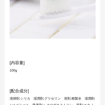
[内容量]
100g
[配合成分]
清掃剤:シリカ 湿潤剤:グリセリン 溶剤:精製水 湿潤剤:
ソルビトール 吸着剤:シクロデキストリン 溶剤:エタノ