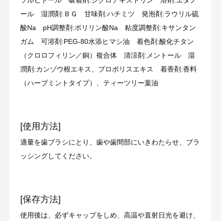
ール 湿潤剤:ＢＧ 甘味剤:ハチミツ 発泡剤:ラウリル硫
酸Na pH調整剤:ポリリン酸Na 粘度調整剤:キサンタン
ガム 可溶剤:PEG-80水添ヒマシ油 着色剤:酸化チタン
（クロロフィリン／銅）複合体 清涼剤:メントール 湿
潤剤:カンゾウ根エキス、プロポリスエキス 着香剤:香料
（ハーブミントタイプ）、ティーツリー葉油
[使用方法]
適量を歯ブラシにとり、歯や歯間部にいきわたらせ、ブラ
ッシングしてください。
[保存方法]
使用後は、必ずキャップをしめ、高温や直射日光を避け、