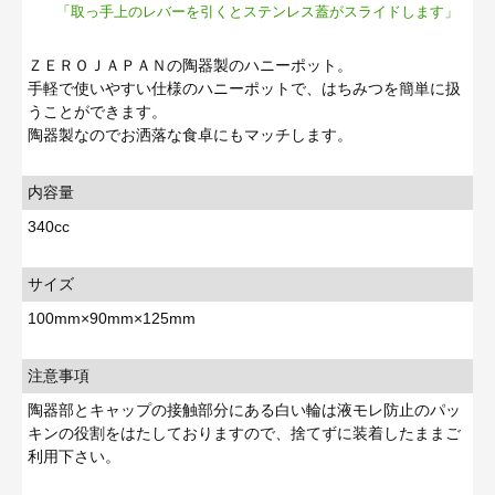
「取っ手上のレバーを引くとステンレス蓋がスライドします」
ＺＥＲＯＪＡＰＡＮの陶器製のハニーポット。
手軽で使いやすい仕様のハニーポットで、はちみつを簡単に扱
うことができます。
陶器製なのでお洒落な食卓にもマッチします。
内容量
340cc
サイズ
100mm×90mm×125mm
注意事項
陶器部とキャップの接触部分にある白い輪は液モレ防止のパッ
キンの役割をはたしておりますので、捨てずに装着したままご
利用下さい。