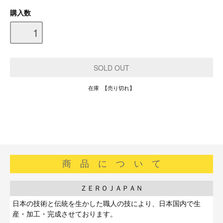
購入数
在庫 【売り切れ】
商 品 に つ い て
■
ＺＥＲＯＪＡＰＡＮ
日本の技術と伝統を生かした職人の技により、日本国内で生
産・加工・完成させております。