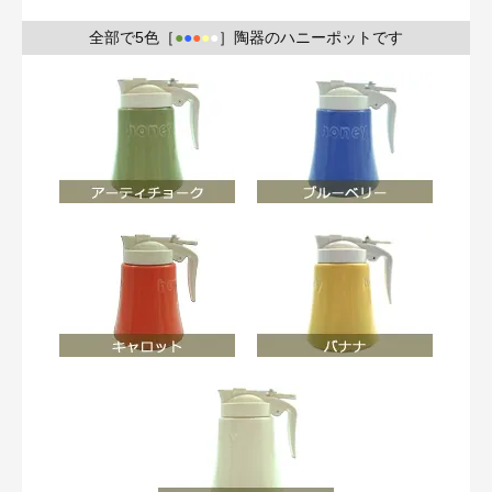
全部で5色［
●
●
●
●
●
］陶器のハニーポットです