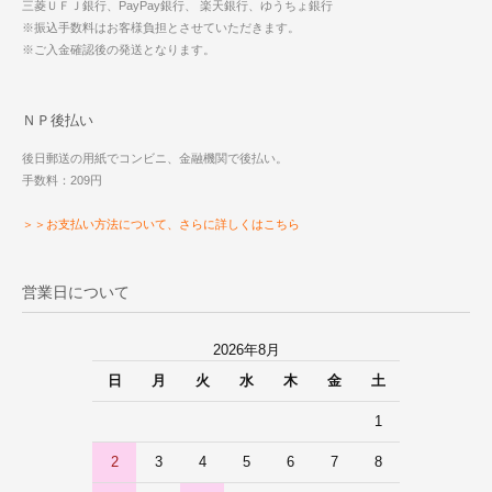
三菱ＵＦＪ銀行、PayPay銀行、 楽天銀行、ゆうちょ銀行
※振込手数料はお客様負担とさせていただきます。
※ご入金確認後の発送となります。
ＮＰ後払い
後日郵送の用紙でコンビニ、金融機関で後払い。
手数料：209円
＞＞お支払い方法について、さらに詳しくはこちら
営業日について
2026年8月
日
月
火
水
木
金
土
1
2
3
4
5
6
7
8