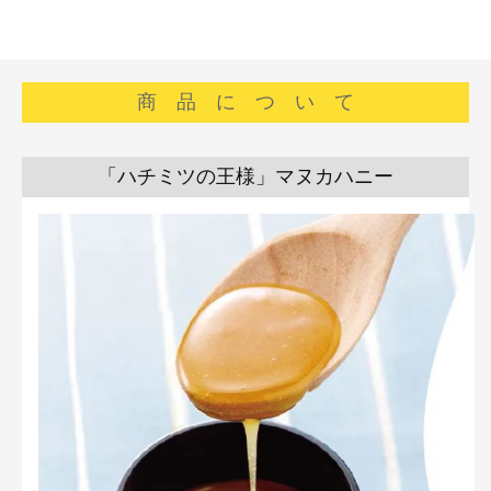
商 品 に つ い て
「ハチミツの王様」マヌカハニー