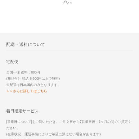
ん。
配送・送料について
宅配便
全国一律 送料：880円
(商品合計 税込 6,600円以上で無料)
※配送は日本国内のみとなります。
＞＞さらに詳しくはこちら
着日指定サービス
[営業日について]をご覧いただき、ご注文日から7営業日後～1ヶ月の間でご指定く
ださい。
(在庫状況・運送事情によりご希望に添えない場合があります)