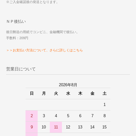
※ご入金確認後の発送となります。
ＮＰ後払い
後日郵送の用紙でコンビニ、金融機関で後払い。
手数料：209円
＞＞お支払い方法について、さらに詳しくはこちら
営業日について
2026年8月
日
月
火
水
木
金
土
1
2
3
4
5
6
7
8
9
10
11
12
13
14
15