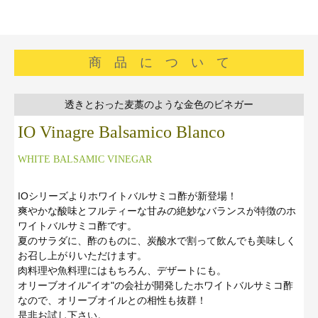
商 品 に つ い て
■
透きとおった麦藁のような金色のビネガー
IO Vinagre Balsamico Blanco
WHITE BALSAMIC VINEGAR
IOシリーズよりホワイトバルサミコ酢が新登場！
爽やかな酸味とフルティーな甘みの絶妙なバランスが特徴のホ
ワイトバルサミコ酢です。
夏のサラダに、酢のものに、炭酸水で割って飲んでも美味しく
お召し上がりいただけます。
肉料理や魚料理にはもちろん、デザートにも。
オリーブオイル"イオ"の会社が開発したホワイトバルサミコ酢
なので、オリーブオイルとの相性も抜群！
是非お試し下さい。